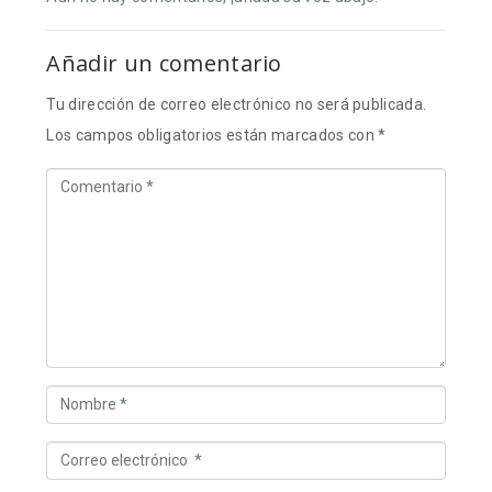
Añadir un comentario
Tu dirección de correo electrónico no será publicada.
Los campos obligatorios están marcados con
*
C
o
m
e
n
t
a
r
N
i
o
C
o
m
o
*