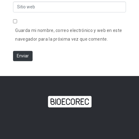
b
S
r
r
i
r
e
t
e
*
Guarda mi nombre, correo electrónico y web en este
i
o
navegador para la próxima vez que comente.
o
e
w
l
Enviar
e
e
b
c
t
r
ó
n
i
c
o
*