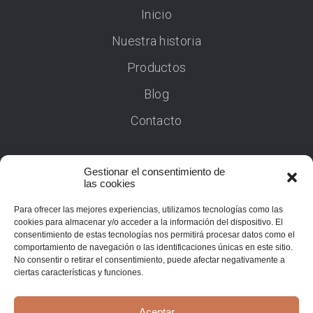
Inicio
Nuestra historia
Productos
Blog
Contacto
Gestionar el consentimiento de
las cookies
Para ofrecer las mejores experiencias, utilizamos tecnologías como las
cookies para almacenar y/o acceder a la información del dispositivo. El
consentimiento de estas tecnologías nos permitirá procesar datos como el
comportamiento de navegación o las identificaciones únicas en este sitio.
No consentir o retirar el consentimiento, puede afectar negativamente a
ciertas características y funciones.
Aceptar