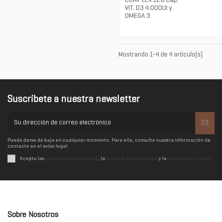
COMPLEX 120 Cáp. -
VIT. D3 4.000UI y
OMEGA 3
Mostrando 1-4 de 4 artículo(s)
Suscríbete a nuestra newsletter
Puede darse de baja en cualquier momento. Para ello, consulte nuestra información de
contacto en el aviso legal.
Acepto las
condiciones generales
, la
política de privacidad
y la
política de cookies
Sobre Nosotros