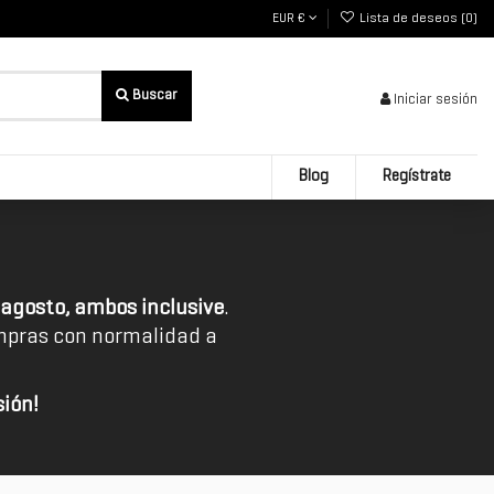
EUR €
Lista de deseos (
0
)
Iniciar sesión
Blog
Regístrate
 agosto, ambos inclusive
.
ompras con normalidad a
ión!