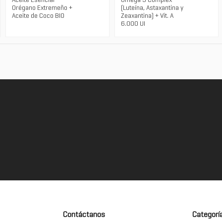
Aceite Esencial
Omega 3 Complex
Orégano Extremeño +
(Luteína, Astaxantina y
Aceite de Coco BIO
Zeaxantina) + Vit. A
6.000 UI
Contáctanos
Categorí