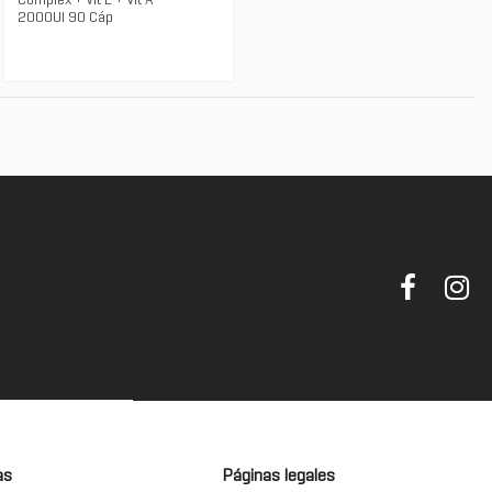
Complex + Vit E + Vit A
2000UI 90 Cáp
as
Páginas legales