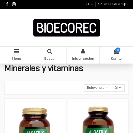
EUR €
Lista de deseos (
0
)
0
Menú
Buscar
Iniciar sesión
Carrito
Minerales y vitaminas
Relevancia
14