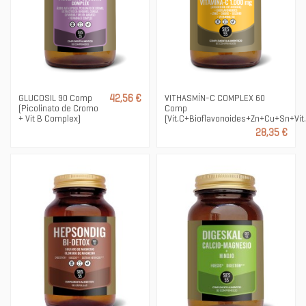
GLUCOSIL 90 Comp
42,56 €
VITHASMÍN-C COMPLEX 60
(Picolinato de Cromo
Comp
+ Vit B Complex)
(Vit.C+Bioflavonoides+Zn+Cu+Sn+Vit
28,35 €