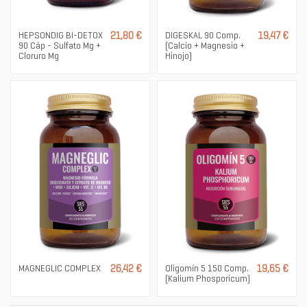
HEPSONDIG BI-DETOX
21,80 €
DIGESKAL 90 Comp.
19,47 €
90 Cáp - Sulfato Mg +
(Calcio + Magnesio +
Cloruro Mg
Hinojo)
MAGNEGLIC COMPLEX
26,42 €
Oligomín 5 150 Comp.
19,65 €
(Kalium Phosporicum)