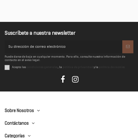
Suscríbete a nuestra newsletter
Puede darse de baja en cualquier momento. Para ello, consulte nuestra información de
contacto en el aviso legal.
Acepto las
condiciones generales
, la
política de privacidad
y la
política de cookies
Sobre Nosotros
Contáctanos
Categorías