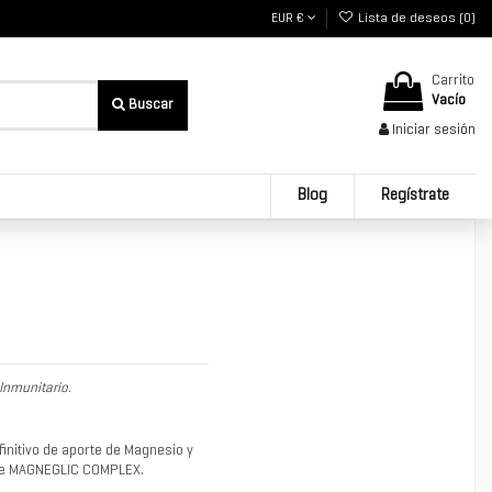
EUR €
Lista de deseos (
0
)
Carrito
Vacío
Iniciar sesión
Blog
Regístrate
Inmunitario.
nitivo de aporte de Magnesio y
nde MAGNEGLIC COMPLEX.