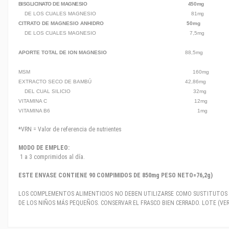
BISGLICINATO DE MAGNESIO
450m
DE LOS
CUALES MAGNESIO 81
mg 
CITRATO DE MAGNESIO ANHIDRO
50mg
DE LOS CUALES MAGNESIO 7,5
APORTE TOTAL DE ION MAGNESIO
88,5mg 24% 1
MSM 160mg - 32
EXTRACTO SECO DE BAMBÚ 42,86
DEL CUAL SILICIO 32
VITAMINA C 12mg 15%
VITAMINA B6 1mg 71%
*VRN = Valor de referencia de nutrientes
MODO DE EMPLEO:
1 a 3 comprimidos al día.
ESTE ENVASE CONTIENE 90 COMPIMIDOS DE 850mg PESO NETO=76,2g)
LOS COMPLEMENTOS ALIMENTICIOS NO DEBEN UTILIZARSE COMO SUSTITUTOS D
DE LOS NIÑOS MÁS PEQUEÑOS. CONSERVAR EL FRASCO BIEN CERRADO. LOTE (VER