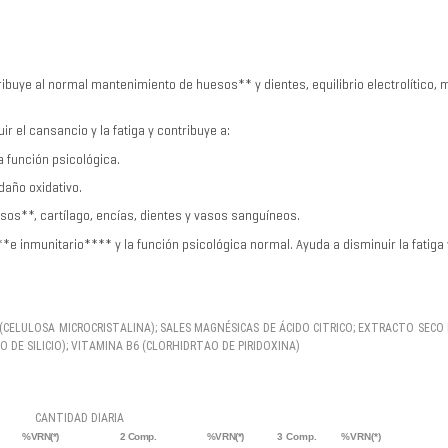
ribuye al normal mantenimiento de huesos** y dientes, equilibrio electrolítico
r el cansancio y la fatiga y contribuye a:
 función psicológica.
daño oxidativo.
os**, cartílago, encías, dientes y vasos sanguíneos.
 inmunitario**** y la función psicológica normal. Ayuda a disminuir la fatiga y
CELULOSA MICROCRISTALINA); SALES MAGNÉSICAS DE ÁCIDO CITRICO; EXTRACTO SEC
 DE SILICIO); VITAMINA B6 (CLORHIDRTAO DE PIRIDOXINA)
ARIA
 %VRN(*) 2 Comp. %VRN(*)
3 Comp. %VRN(*)