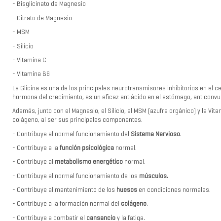
-
Bisglicinato de Magnesio
-
Citrato de Magnesio
-
MSM
-
Silicio
-
Vitamina C
-
Vitamina B6
La Glicina es una de los principales neurotransmisores inhibitorios en el ce
hormona del crecimiento, es un eficaz antiácido en el estómago, anticonv
Además, junto con el Magnesio, el Silicio, el MSM (azufre orgánico) y la Vit
colágeno, al ser sus principales componentes.
- Contribuye al normal funcionamiento del
Sistema Nervioso
.
- Contribuye a la
función psicológica
normal.
- Contribuye al
metabolismo energético
normal.
- Contribuye al normal funcionamiento de los
músculos.
- Contribuye al mantenimiento de los
huesos
en condiciones normales.
- Contribuye a la formación normal del
colágeno
.
- Contribuye a combatir el
cansancio
y la fatiga.