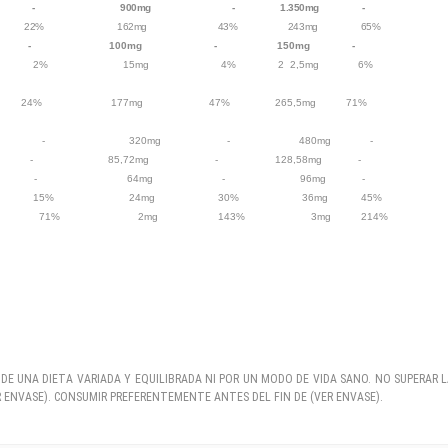
g - 900mg - 1.350mg -
22% 162mg 43% 243mg 65%
 - 100mg - 150mg -
mg 2% 15mg 4% 2 2,5mg 6%
77mg 47% 265,5mg 71%
0mg - 480mg -
mg - 85,72mg - 128,58mg -
mg - 64mg - 96mg -
 24mg 30% 36mg 45%
 2mg 143% 3mg 214%
E UNA DIETA VARIADA Y EQUILIBRADA NI POR UN MODO DE VIDA SANO. NO SUPERAR 
 ENVASE). CONSUMIR PREFERENTEMENTE ANTES DEL FIN DE (VER ENVASE).