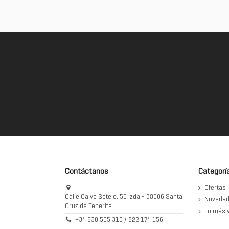
Contáctanos
Categorí
Ofertas
Calle Calvo Sotelo, 50 Izda - 38006 Santa
Noveda
Cruz de Tenerife
Lo más 
+34 630 505 313 / 822 174 156