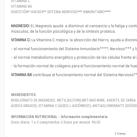
VITAMINA C
VITAMINA B6
DIGESTIÓN* HUESOS** SISTEMA NERVIOSO*** INMUNITARIO****
MAGNESIO:
EL Magnesio ayuda a disminuir el cansancio y la fatiga y cont
músculos, de la función psicológica y de la síntesis proteica.
VITAMINA C:
La Vitamina C mejora la absorción del hierro, ayuda a disminui
- el normal funcionamiento del Sistema Inmunitario****, Nervioso*** y la
- el normal metabolismo energético y protección de las células frente al 
- la formación normal de colágeno para el funcionamiento normal de hues
VITAMINA B6
contribuye al funcionamiento normal del Sistema Nervioso***e
INGREDIENTES:
BISGLICINATO DE MAGNESIO; METILSULFONILMETANO-MSM; AGENTE DE CARGA (
ÁCIDOS GRASOS); VITAMINA C (ÁCIDO L-ASCÓRBICO); ANTIAGLOMERANTE (DIÓXIDO
INFORMACIÓN NUTRICIONAL - Información complementaria
Dosis diaria: 1 a 3 comprimidos // Dosis por envase: 90-30
CANTIDAD DI
1 Comp.