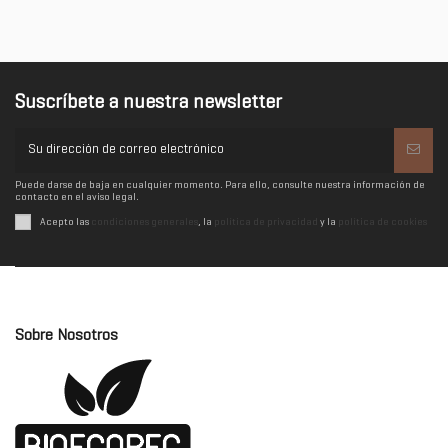
Suscríbete a nuestra newsletter
Puede darse de baja en cualquier momento. Para ello, consulte nuestra información de
contacto en el aviso legal.
Acepto las
condiciones generales
, la
política de privacidad
y la
política de cookies
Sobre Nosotros