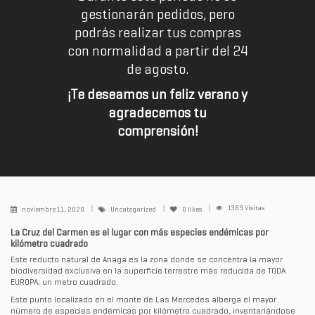
gestionarán pedidos, pero
podrás realizar tus compras
con normalidad a partir del 24
de agosto.
¡Te deseamos un feliz verano y
agradecemos tu
comprensión!
1389 Visitas
noviembre 11, 2020
Uncategorized
0
likes
La Cruz del Carmen es el lugar con más especies endémicas por
kilómetro cuadrado
Este reducto natural de Anaga es la zona donde se concentra la mayor
biodiversidad exclusiva en la superficie terrestre más reducida de TODA
EUROPA; un metro cuadrado.
Este punto localizado en el monte de Las Mercedes alberga el mayor
número de especies endémicas por kilómetro cuadrado, inventariándose