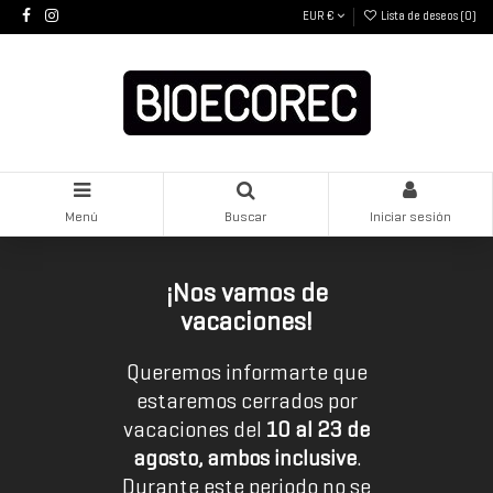
EUR €
Lista de deseos (
0
)
Menú
Buscar
Iniciar sesión
¡Nos vamos de
vacaciones!
Queremos informarte que
estaremos cerrados por
vacaciones del
10 al 23 de
agosto, ambos inclusive
.
Durante este periodo no se