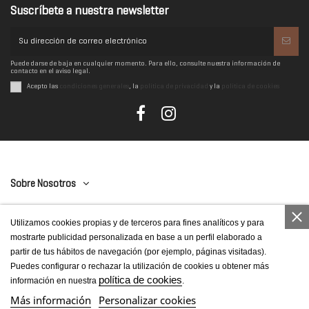
Suscríbete a nuestra newsletter
Puede darse de baja en cualquier momento. Para ello, consulte nuestra información de
contacto en el aviso legal.
Acepto las
condiciones generales
, la
política de privacidad
y la
política de cookies
Sobre Nosotros
Contáctanos
Utilizamos cookies propias y de terceros para fines analíticos y para
mostrarte publicidad personalizada en base a un perfil elaborado a
Categorías
partir de tus hábitos de navegación (por ejemplo, páginas visitadas).
Puedes configurar o rechazar la utilización de cookies u obtener más
Páginas legales
política de cookies
información en nuestra
.
Más información
Personalizar cookies